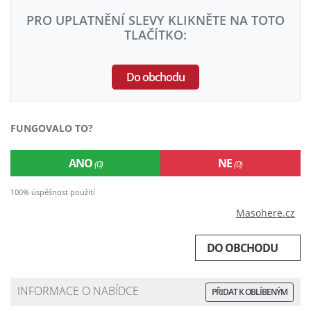
PRO UPLATNĚNÍ SLEVY KLIKNĚTE NA TOTO
TLAČÍTKO:
Do obchodu
FUNGOVALO TO?
ANO
NE
(0)
(0)
100% úspěšnost použití
Masohere.cz
DO OBCHODU
INFORMACE O NABÍDCE
PŘIDAT K OBLÍBENÝM