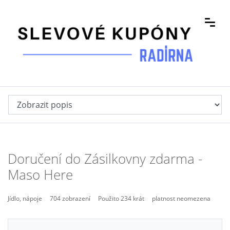
Doručení do Zásilkovny zdarma -
Maso Here
Jídlo, nápoje
704 zobrazení
Použito 234 krát
platnost neomezena