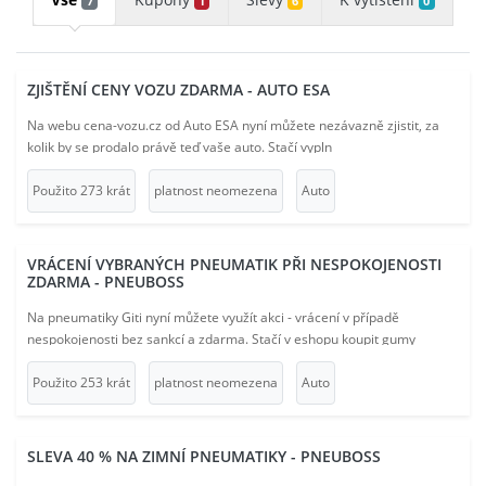
7
1
6
0
ZJIŠTĚNÍ CENY VOZU ZDARMA - AUTO ESA
Na webu cena-vozu.cz od Auto ESA nyní můžete nezávazně zjistit, za
kolik by se prodalo právě teď vaše auto. Stačí vypln
Použito 273 krát
platnost neomezena
Auto
VRÁCENÍ VYBRANÝCH PNEUMATIK PŘI NESPOKOJENOSTI
ZDARMA - PNEUBOSS
Na pneumatiky Giti nyní můžete využít akci - vrácení v případě
nespokojenosti bez sankcí a zdarma. Stačí v eshopu koupit gumy
označené tímto logem.
Použito 253 krát
platnost neomezena
Auto
SLEVA 40 % NA ZIMNÍ PNEUMATIKY - PNEUBOSS