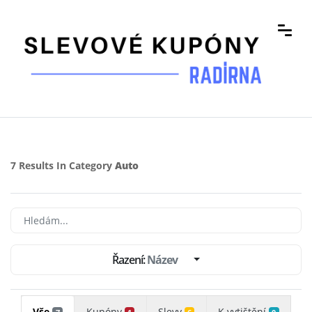
7 Results In Category
Auto
Řazení:
Název
Vše
Kupóny
Slevy
K vytištění