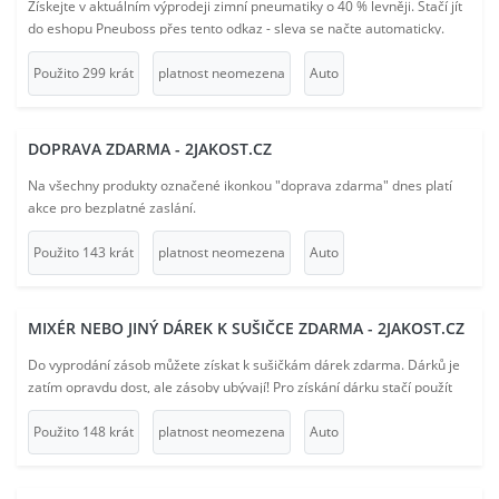
Získejte v aktuálním výprodeji zimní pneumatiky o 40 % levněji. Stačí jít
do eshopu Pneuboss přes tento odkaz - sleva se načte automaticky.
Použito 299 krát
platnost neomezena
Auto
DOPRAVA ZDARMA - 2JAKOST.CZ
Na všechny produkty označené ikonkou "doprava zdarma" dnes platí
akce pro bezplatné zaslání.
Použito 143 krát
platnost neomezena
Auto
MIXÉR NEBO JINÝ DÁREK K SUŠIČCE ZDARMA - 2JAKOST.CZ
Do vyprodání zásob můžete získat k sušičkám dárek zdarma. Dárků je
zatím opravdu dost, ale zásoby ubývají! Pro získání dárku stačí použít
tento odkaz a vybrat si jednu z akčn�
Použito 148 krát
platnost neomezena
Auto