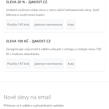
SLEVA 20 % - 2JAKOST.CZ
Unikátní možnost získat slevu v rámci akční halloweenské slevy. Stačí
kliknout a využít tento kupón.
Použito 145 krát
platnost neomezena
Auto
SLEVA 100 KČ - 2JAKOST.CZ
Zaregistrujte svůj email k odběru aktualit z eshopu a získejte slevu 100
Kč z hodnoty objednávky.
Použito 147 krát
platnost neomezena
Auto
Nové slevy na email
Přihlaste se k odběru zvýhodněných nabídek.