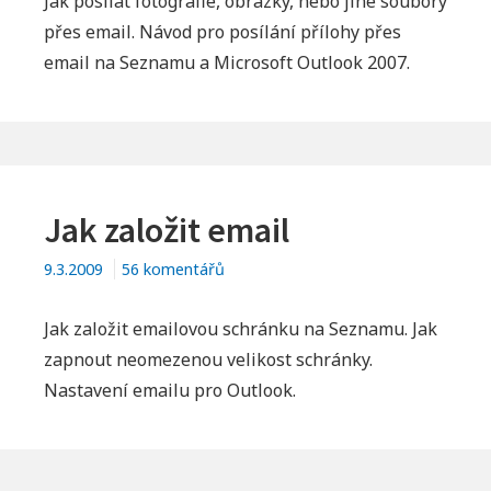
Jak posílat fotografie, obrázky, nebo jiné soubory
názvem
přes email. Návod pro posílání přílohy přes
Jak
email na Seznamu a Microsoft Outlook 2007.
poslat
email
s
přílohou
Jak založit email
u
9.3.2009
56 komentářů
textu
s
Jak založit emailovou schránku na Seznamu. Jak
názvem
zapnout neomezenou velikost schránky.
Jak
Nastavení emailu pro Outlook.
založit
email