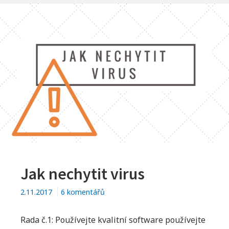
Jak nechytit virus
u
2.11.2017
6 komentářů
textu
s
Rada č.1: Používejte kvalitní software používejte