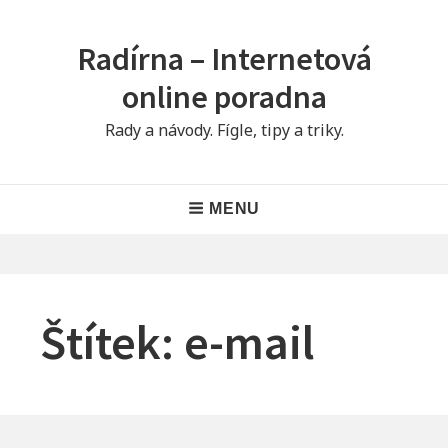
Skip
to
Radírna – Internetová
content
online poradna
Rady a návody. Fígle, tipy a triky.
Main
MENU
Navigation
Štítek:
e-mail