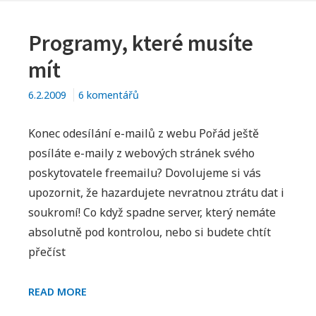
Programy, které musíte
mít
u
6.2.2009
6 komentářů
textu
s
Konec odesílání e-mailů z webu Pořád ještě
názvem
posíláte e-maily z webových stránek svého
Programy,
poskytovatele freemailu? Dovolujeme si vás
které
upozornit, že hazardujete nevratnou ztrátu dat i
musíte
soukromí! Co když spadne server, který nemáte
mít
absolutně pod kontrolou, nebo si budete chtít
přečíst
PROGRAMY,
READ MORE
KTERÉ