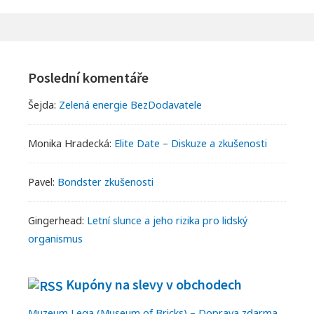
MUSÍTE
MÍT
Footer
Widgets
Poslední komentáře
Šejda
:
Zelená energie BezDodavatele
Monika Hradecká
:
Elite Date – Diskuze a zkušenosti
Pavel
:
Bondster zkušenosti
Gingerhead
:
Letní slunce a jeho rizika pro lidský
organismus
Kupóny na slevy v obchodech
Muzeum Lega (Museum of Bricks) – Doprava zdarma