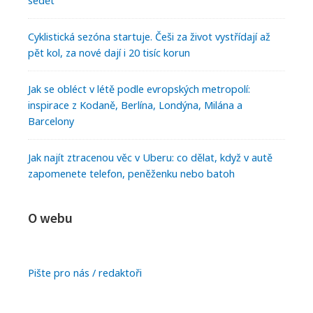
sedět
Cyklistická sezóna startuje. Češi za život vystřídají až
pět kol, za nové dají i 20 tisíc korun
Jak se obléct v létě podle evropských metropolí:
inspirace z Kodaně, Berlína, Londýna, Milána a
Barcelony
Jak najít ztracenou věc v Uberu: co dělat, když v autě
zapomenete telefon, peněženku nebo batoh
O webu
Pište pro nás / redaktoři