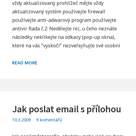
názvem
vždy aktualizovaný prohlížeč mějte vždy
Jak
aktualizovaný systém používejte firewall
nechytit
používejte anti-adwarový program používejte
virus
antivir Rada č.2: Nedělejte nic, u čeho neznáte
následky neklikejte na odkazy (pop-up okna),
které na vás “vyskočí” nezveřejňujte své osobní
JAK
READ MORE
NECHYTIT
VIRUS
Jak poslat email s přílohou
u
10.3.2009
9 komentářů
textu
s