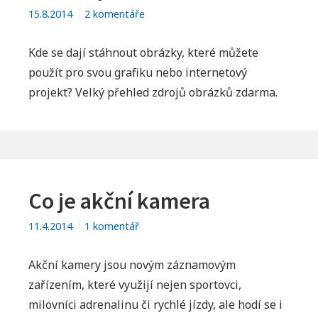
u
15.8.2014
2 komentáře
textu
s
Kde se dají stáhnout obrázky, které můžete
názvem
použít pro svou grafiku nebo internetový
Obrázky
projekt? Velký přehled zdrojů obrázků zdarma.
zdarma
ke
stažení
Co je akční kamera
u
11.4.2014
1 komentář
textu
s
Akční kamery jsou novým záznamovým
názvem
zařízením, které využijí nejen sportovci,
Co
milovníci adrenalinu či rychlé jízdy, ale hodí se i
je