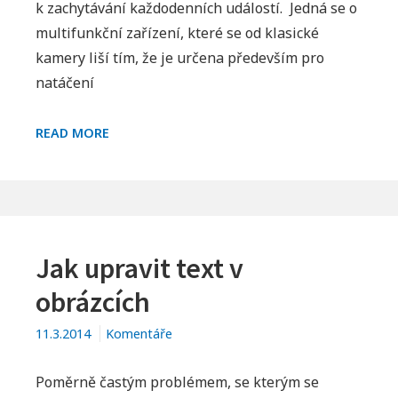
k zachytávání každodenních událostí. Jedná se o
akční
multifunkční zařízení, které se od klasické
kamera
kamery liší tím, že je určena především pro
natáčení
CO
READ MORE
JE
AKČNÍ
KAMERA
Jak upravit text v
obrázcích
11.3.2014
Komentáře
Poměrně častým problémem, se kterým se