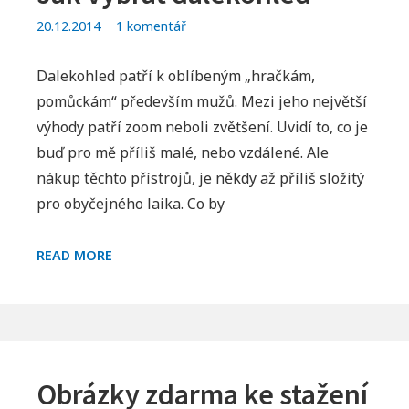
u
20.12.2014
1 komentář
textu
s
Dalekohled patří k oblíbeným „hračkám,
názvem
pomůckám“ především mužů. Mezi jeho největší
Jak
výhody patří zoom neboli zvětšení. Uvidí to, co je
vybrat
buď pro mě příliš malé, nebo vzdálené. Ale
dalekohled
nákup těchto přístrojů, je někdy až příliš složitý
pro obyčejného laika. Co by
JAK
READ MORE
VYBRAT
DALEKOHLED
Obrázky zdarma ke stažení