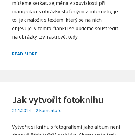
můžeme setkat, zejména v souvislosti při
manipulaci s obrázky staženými z internetu, je
to, jak naložit s textem, který se na nich
objevuje. V tomto článku se budeme soustředit
na obrázky tzv. rastrové, tedy
JAK
READ MORE
UPRAVIT
TEXT
V
OBRÁZCÍCH
Jak vytvořit fotoknihu
u
21.1.2014
2 komentáře
textu
s
Vytvořit si knihu s fotografiemi jako album není
názvem