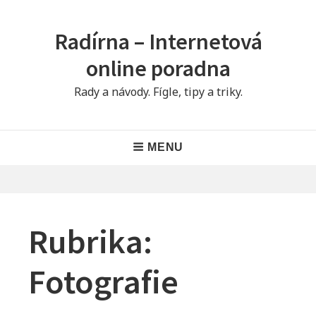
Skip
to
Radírna – Internetová
content
online poradna
Rady a návody. Fígle, tipy a triky.
Main
MENU
Navigation
Rubrika:
Fotografie