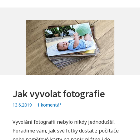
Jak vyvolat fotografie
u
13.6.2019
1 komentář
textu
s
Vyvolání fotografií nebylo nikdy jednodušší.
názvem
Poradíme vám, jak své fotky dostat z počítače
Jak
nebo paměťové karty na papír, plátno i do