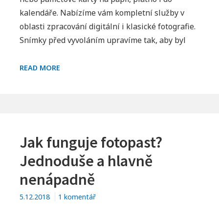
vyvolat
kalendáře. Nabízíme vám kompletní služby v
fotografie
oblasti zpracování digitální i klasické fotografie.
Snímky před vyvoláním upravíme tak, aby byl
JAK
READ MORE
VYVOLAT
FOTOGRAFIE
Jak funguje fotopast?
Jednoduše a hlavně
nenápadně
u
5.12.2018
1 komentář
textu