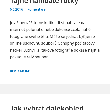
Tajné hambaté fotky
6.6.2016
Komentáře
Je až neuvěřitelné kolik lidí si nahraje na
internet polonahé nebo dokonce zcela nahé
fotografie svého těla. Může se jednat byť jen o
online úschovnu souborů. Schopný počítačový
hacker „úchyl“ si takové fotografie dokáže najít a
pokud je celý soubor
TAJNÉ
READ MORE
HAMBATÉ
FOTKY
Jak vybrat dalekohled