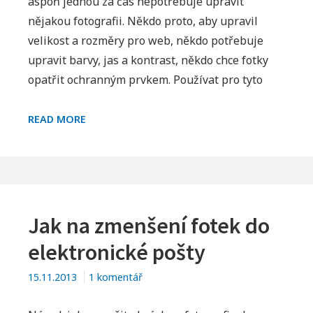
aspoň jednou za čas nepotřebuje upravit
Upravujeme
nějakou fotografii. Někdo proto, aby upravil
fotky
velikost a rozměry pro web, někdo potřebuje
–
upravit barvy, jas a kontrast, někdo chce fotky
zdarma
opatřit ochranným prvkem. Používat pro tyto
a
pohodlně
UPRAVUJEME
READ MORE
FOTKY
–
ZDARMA
A
POHODLNĚ
Jak na zmenšení fotek do
elektronické pošty
u
15.11.2013
1 komentář
textu
s