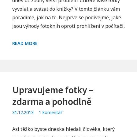
dnes už žádný větší problém. Chcete vaše fotky
Jak
vyvolat a svázat do knížky? V tomto článku vám
vytvořit
poradíme, jak na to. Nejprve se podívejme, jaké
fotoknihu
jsou výhody fotoknih oproti prohlížení v počítači,
JAK
READ MORE
VYTVOŘIT
FOTOKNIHU
Upravujeme fotky –
zdarma a pohodlně
u
31.12.2013
1 komentář
textu
s
Asi těžko byste dneska hledali člověka, který
názvem