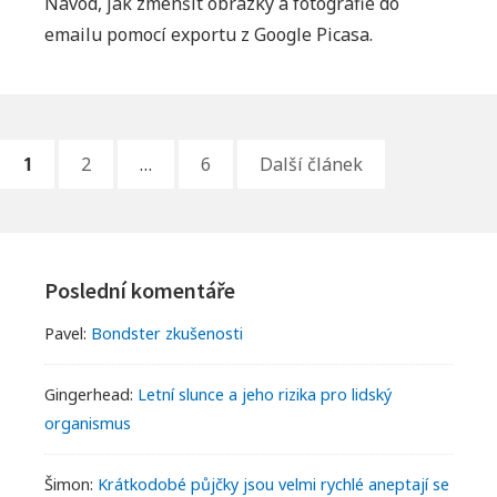
Návod, jak zmenšit obrázky a fotografie do
názvem
emailu pomocí exportu z Google Picasa.
Jak
na
zmenšení
fotek
Stránkování
PAGE
PAGE
PAGE
1
2
…
6
Další článek
do
příspěvků
elektronické
pošty
Footer
Widgets
Poslední komentáře
Pavel
:
Bondster zkušenosti
Gingerhead
:
Letní slunce a jeho rizika pro lidský
organismus
Šimon
:
Krátkodobé půjčky jsou velmi rychlé aneptají se