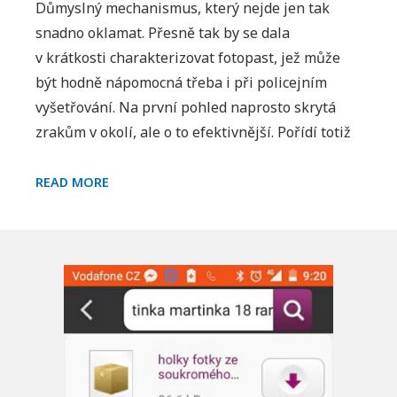
s
Důmyslný mechanismus, který nejde jen tak
názvem
snadno oklamat. Přesně tak by se dala
Jak
v krátkosti charakterizovat fotopast, jež může
funguje
být hodně nápomocná třeba i při policejním
fotopast?
vyšetřování. Na první pohled naprosto skrytá
Jednoduše
zrakům v okolí, ale o to efektivnější. Pořídí totiž
a
hlavně
JAK
nenápadně
READ MORE
FUNGUJE
FOTOPAST?
JEDNODUŠE
A
HLAVNĚ
NENÁPADNĚ