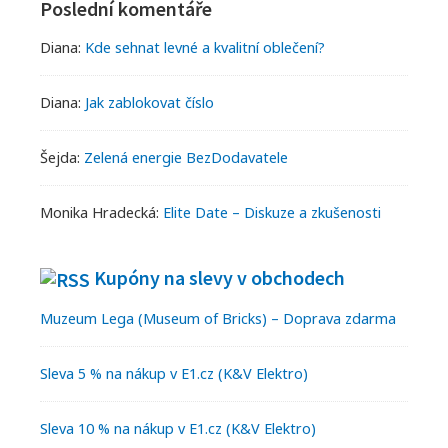
Widgets
Poslední komentáře
Diana
:
Kde sehnat levné a kvalitní oblečení?
Diana
:
Jak zablokovat číslo
Šejda
:
Zelená energie BezDodavatele
Monika Hradecká
:
Elite Date – Diskuze a zkušenosti
Kupóny na slevy v obchodech
Muzeum Lega (Museum of Bricks) – Doprava zdarma
Sleva 5 % na nákup v E1.cz (K&V Elektro)
Sleva 10 % na nákup v E1.cz (K&V Elektro)