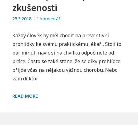
zkušenosti
u
25.3.2018
1 komentář
textu
s
Každý člověk by měl chodit na preventivní
názvem
prohlídky ke svému praktickému lékaři. Stojí to
Omega936
pár minut, navíc si na chvilku odpočinete od
Project
práce. Často se také stane, že se díky prohlídce
–
přijde včas na nějakou vážnou chorobu. Nebo
recenze,
vám doktor
diskuze,
zkušenosti
OMEGA936
READ MORE
PROJECT
–
RECENZE,
DISKUZE,
Footer
ZKUŠENOSTI