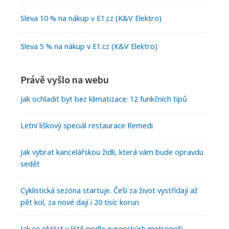
Sleva 10 % na nákup v E1.cz (K&V Elektro)
Sleva 5 % na nákup v E1.cz (K&V Elektro)
Právě vyšlo na webu
Jak ochladit byt bez klimatizace: 12 funkčních tipů
Letní liškový speciál restaurace Remedi
Jak vybrat kancelářskou židli, která vám bude opravdu
sedět
Cyklistická sezóna startuje. Češi za život vystřídají až
pět kol, za nové dají i 20 tisíc korun
Jak se obléct v létě podle evropských metropolí: