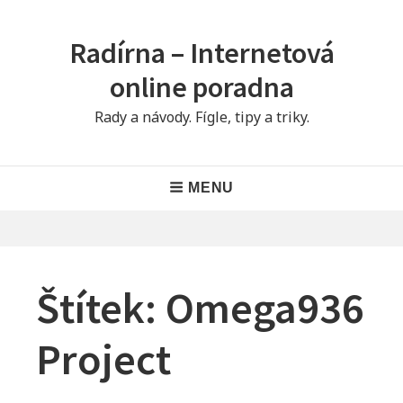
Skip
to
Radírna – Internetová
content
online poradna
Rady a návody. Fígle, tipy a triky.
Main
MENU
Navigation
Štítek:
Omega936
Project