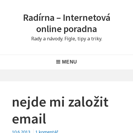
Skip
to
Radírna – Internetová
content
online poradna
Rady a návody. Fígle, tipy a triky.
Main
MENU
Navigation
nejde mi založit
email
u
10.6.2013
1 komentář