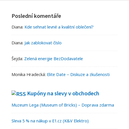
Footer
Widgets
Poslední komentáře
Diana
:
Kde sehnat levné a kvalitní oblečení?
Diana
:
Jak zablokovat číslo
Šejda
:
Zelená energie BezDodavatele
Monika Hradecká
:
Elite Date – Diskuze a zkušenosti
Kupóny na slevy v obchodech
Muzeum Lega (Museum of Bricks) – Doprava zdarma
Sleva 5 % na nákup v E1.cz (K&V Elektro)