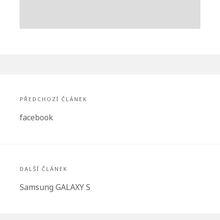
Navigace
pro
PŘEDCHOZÍ ČLÁNEK
příspěvek
Předchozí
facebook
článek:
DALŠÍ ČLÁNEK
Další
Samsung GALAXY S
článek: