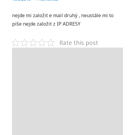
textu
s
nejde mi založit e mail druhý , neustále mi to
názvem
píše nejde založit z IP ADRESY
nejde
mi
Rate this post
založit
email