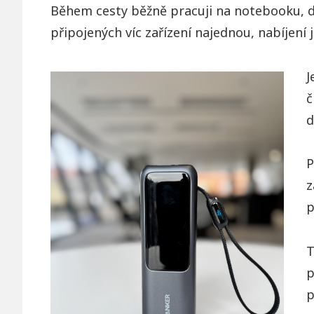
Během cesty běžně pracuji na notebooku, do 
připojených víc zařízení najednou, nabíjení
J
č
d
P
z
p
T
p
p