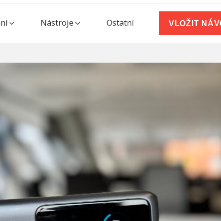
ní
Nástroje
Ostatní
VLOŽIT NÁ