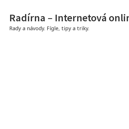
Skip
to
Radírna – Internetová onl
content
Rady a návody. Fígle, tipy a triky.