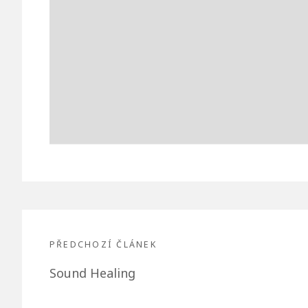
Navigace
pro
PŘEDCHOZÍ ČLÁNEK
Předchozí
Sound Healing
příspěvek
článek: