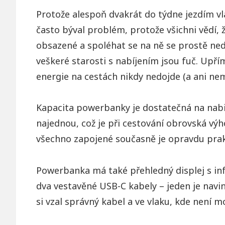
Protože alespoň dvakrát do týdne jezdím vl
často býval problém, protože všichni vědí, ž
obsazené a spoléhat se na ně se prostě ne
veškeré starosti s nabíjením jsou fuč. Upří
energie na cestách nikdy nedojde (a ani ne
Kapacita powerbanky je dostatečná na nabit
najednou, což je při cestování obrovská vý
všechno zapojené současně je opravdu prak
Powerbanka má také přehledný displej s info
dva vestavěné USB-C kabely – jeden je navin
si vzal správný kabel a ve vlaku, kde není m