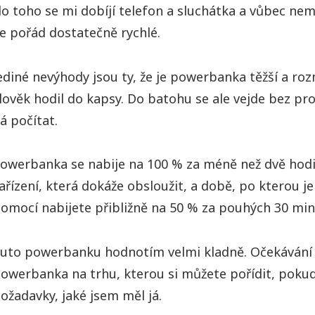
toho se mi dobíjí telefon a sluchátka a vůbec nemus
 je pořád dostatečně rychlé.
ediné nevýhody jsou ty, že je powerbanka těžší a rozm
lověk hodil do kapsy. Do batohu se ale vejde bez pr
á počítat.
owerbanka se nabije na 100 % za méně než dvě hodi
ařízení, která dokáže obsloužit, a době, po kterou j
omocí nabijete přibližně na 50 % za pouhých 30 min
uto powerbanku hodnotím velmi kladně. Očekávání od
owerbanka na trhu, kterou si můžete pořídit, pokud 
ožadavky, jaké jsem měl já.