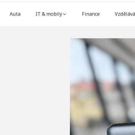
Main
Auta
IT & mobily
Finance
Vzdělává
Navigation