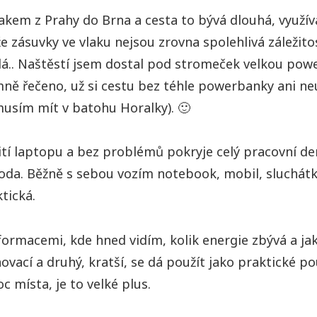
akem z Prahy do Brna a cesta to bývá dlouhá, využív
e zásuvky ve vlaku nejsou zrovna spolehlivá záležito
dá.. Naštěstí jsem dostal pod stromeček velkou po
mně řečeno, už si cestu bez téhle powerbanky ani ne
musím mít v batohu Horalky). 🙂
í laptopu a bez problémů pokryje celý pracovní den. 
hoda. Běžně s sebou vozím notebook, mobil, sluchátk
tická.
rmacemi, kde hned vidím, kolik energie zbývá a jaká
ovací a druhý, kratší, se dá použít jako praktické p
oc místa, je to velké plus.