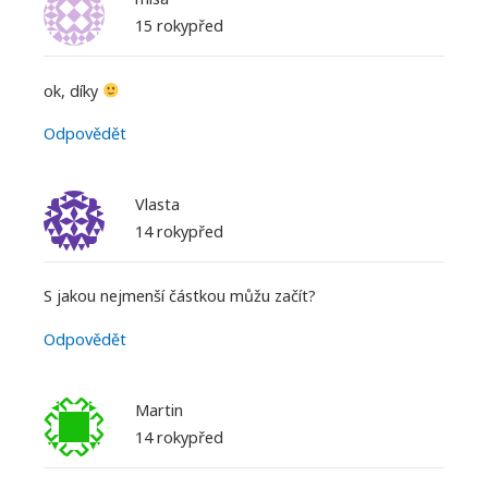
15 rokypřed
ok, díky
Odpovědět
Vlasta
14 rokypřed
S jakou nejmenší částkou můžu začít?
Odpovědět
Martin
14 rokypřed