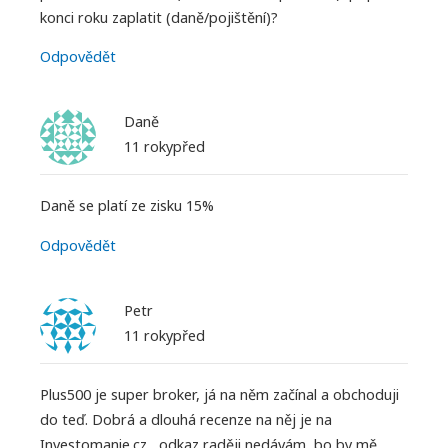
konci roku zaplatit (daně/pojištění)?
Odpovědět
Daně
11 rokypřed
Daně se platí ze zisku 15%
Odpovědět
Petr
11 rokypřed
Plus500 je super broker, já na něm začínal a obchoduji
do teď. Dobrá a dlouhá recenze na něj je na
Investomanie.cz , odkaz raději nedávám, bo by mě