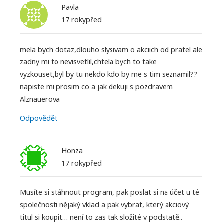
Pavla
17 rokypřed
mela bych dotaz,dlouho slysivam o akciich od pratel ale
zadny mi to nevisvetlil,chtela bych to take
vyzkouset,byl by tu nekdo kdo by me s tim seznamil??
napiste mi prosim co a jak dekuji s pozdravem
Alznauerova
Odpovědět
Honza
17 rokypřed
Musíte si stáhnout program, pak poslat si na účet u té
společnosti nějaký vklad a pak vybrat, který akciový
titul si koupit… není to zas tak složité v podstatě..