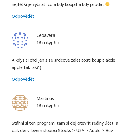
nejtěžší je vybrat, co a kdy koupit a kdy prodat
Odpovědět
Cedavera
16 rokypřed
A kdyz si chci jen s ze srdcove zalezitosti koupit akcie
apple tak jak?:)
Odpovědět
Martinus
16 rokypřed
Stáhni si ten program, tam si dej otevřít reálný účet, a
pak dej v levém sloupci Stocks > USA > Apple > Buy