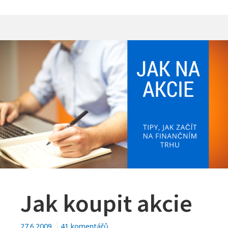
Jak koupit akcie
u
27.6.2009
41 komentářů