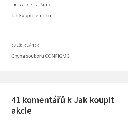
pro
PŘEDCHOZÍ ČLÁNEK
příspěvek
Předchozí
Jak koupit letenku
článek:
DALŠÍ ČLÁNEK
Další
Chyba souboru CONFIGMG
článek:
41 komentářů k
Jak koupit
akcie