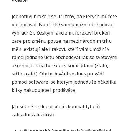
Jednotliví brokeři se liší trhy, na kterých můžete
obchodovat. Např. FIO vám umožní obchodovat
výhradně s českými akciemi, forexoví brokeři
zase pro změnu pouze na mezinárodním trhu
měn, existují ale i takoví, kteří vám umožní v
rámci jednoho účtu obchodovat jak se světovými
akciemi, tak na forexu i s komoditami (zlato,
stříbro atd.). Obchodování se dnes provádí
pomocí software, se kterým jednoduše několika
kliky nakupujete i prodáváte.
Já osobně se doporučuji zkoumat tyto tři
základní záležitosti:
výši poplatků
(neměla by být přemrštěná,