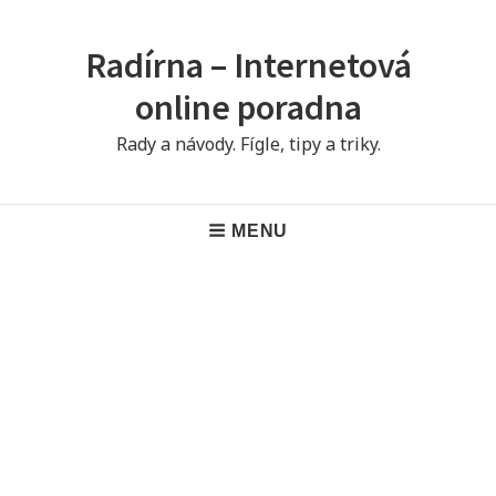
Skip
to
Radírna – Internetová
content
online poradna
Rady a návody. Fígle, tipy a triky.
Main
MENU
Navigation