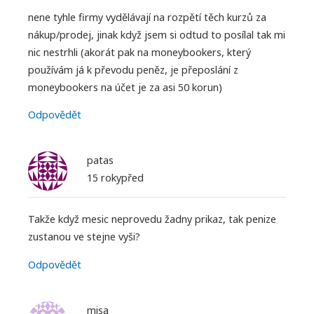
nene tyhle firmy vydělávají na rozpětí těch kurzů za
nákup/prodej, jinak když jsem si odtud to posílal tak mi
nic nestrhli (akorát pak na moneybookers, který
používám já k převodu peněz, je přeposlání z
moneybookers na účet je za asi 50 korun)
Odpovědět
patas
15 rokypřed
Takže když mesic neprovedu žadny prikaz, tak penize
zustanou ve stejne vyši?
Odpovědět
misa