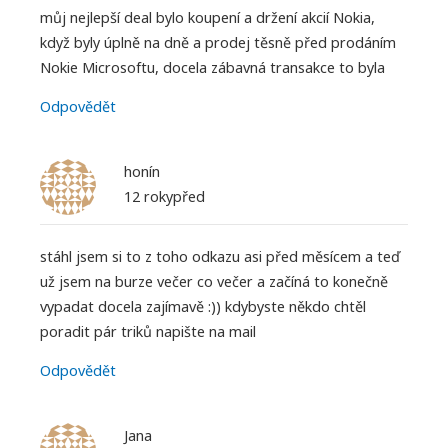
můj nejlepší deal bylo koupení a držení akcií Nokia,
když byly úplně na dně a prodej těsně před prodáním
Nokie Microsoftu, docela zábavná transakce to byla
Odpovědět
honín
12 rokypřed
stáhl jsem si to z toho odkazu asi před měsícem a teď
už jsem na burze večer co večer a začíná to konečně
vypadat docela zajímavě :)) kdybyste někdo chtěl
poradit pár triků napište na mail
Odpovědět
Jana