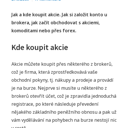
textu
s
Jak a kde koupit akcie. Jak si založit konto u
názvem
brokera, jak začít obchodovat s akciemi,
Jak
komoditami nebo přes forex.
koupit
akcie
Kde koupit akcie
Akcie můžete koupit přes některého z brokerů,
což je firma, která zprostředkovává vaše
obchodní pokyny, tj. nákupy a prodeje a provádí
je na burze. Nejprve si musíte u některého z
brokerů otevřít účet, což je zpravidla jednoduchá
registrace, po které následuje převedení
nějakého základního peněžního obnosu a pak už
vám vydělávání na pohybech na burze nestojí nic
v cestě.