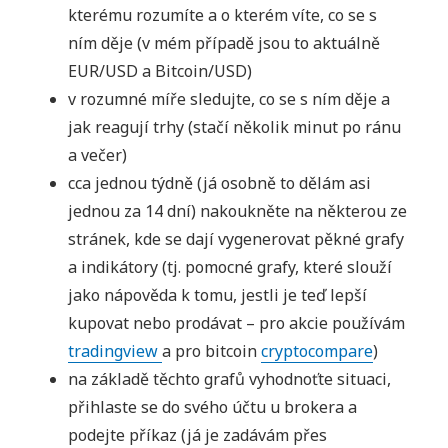
kterému rozumíte a o kterém víte, co se s
ním děje (v mém případě jsou to aktuálně
EUR/USD a Bitcoin/USD)
v rozumné míře sledujte, co se s ním děje a
jak reagují trhy (stačí několik minut po ránu
a večer)
cca jednou týdně (já osobně to dělám asi
jednou za 14 dní) nakoukněte na některou ze
stránek, kde se dají vygenerovat pěkné grafy
a indikátory (tj. pomocné grafy, které slouží
jako nápověda k tomu, jestli je teď lepší
kupovat nebo prodávat – pro akcie používám
tradingview
a pro bitcoin
cryptocompare
)
na základě těchto grafů vyhodnoťte situaci,
přihlaste se do svého účtu u brokera a
podejte příkaz (já je zadávám přes