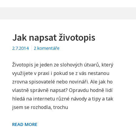
–
FORMULÁŘ
Jak napsat životopis
u
2.7.2014
2 komentáře
textu
s
Životopis je jeden ze slohových útvarů, který
názvem
využijete v praxi i pokud se z vás nestanou
Jak
zrovna spisovatelé nebo novináři. Ale jak ho
napsat
vlastně správně napsat? Opravdu hodně lidí
životopis
hledá na internetu různé návody a tipy a tak
jsem se rozhodla, trochu
JAK
READ MORE
NAPSAT