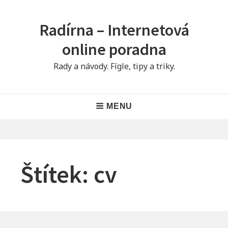
Skip
to
Radírna – Internetová
content
online poradna
Rady a návody. Fígle, tipy a triky.
Main
MENU
Navigation
Štítek:
cv