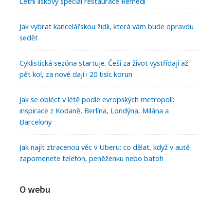
Letní liškový speciál restaurace Remedi
Jak vybrat kancelářskou židli, která vám bude opravdu
sedět
Cyklistická sezóna startuje. Češi za život vystřídají až
pět kol, za nové dají i 20 tisíc korun
Jak se obléct v létě podle evropských metropolí:
inspirace z Kodaně, Berlína, Londýna, Milána a
Barcelony
Jak najít ztracenou věc v Uberu: co dělat, když v autě
zapomenete telefon, peněženku nebo batoh
O webu