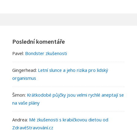
NAPSAT
ŽIVOTOPIS
ANGLICKY
Footer
Widgets
Poslední komentáře
Pavel
:
Bondster zkušenosti
Gingerhead
:
Letní slunce a jeho rizika pro lidský
organismus
Šimon
:
Krátkodobé půjčky jsou velmi rychlé aneptají se
na vaše plány
Andrea
:
Mé zkušenosti s krabičkovou dietou od
ZdravéStravování.cz