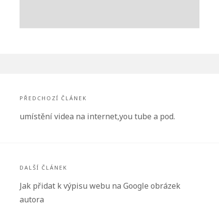
Navigace
pro
PŘEDCHOZÍ ČLÁNEK
příspěvek
Předchozí
umístění videa na internet,you tube a pod.
článek:
DALŠÍ ČLÁNEK
Další
Jak přidat k výpisu webu na Google obrázek
článek:
autora