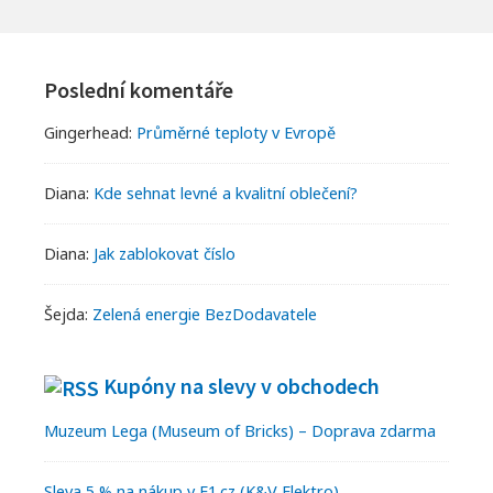
Footer
Widgets
Poslední komentáře
Gingerhead
:
Průměrné teploty v Evropě
Diana
:
Kde sehnat levné a kvalitní oblečení?
Diana
:
Jak zablokovat číslo
Šejda
:
Zelená energie BezDodavatele
Kupóny na slevy v obchodech
Muzeum Lega (Museum of Bricks) – Doprava zdarma
Sleva 5 % na nákup v E1.cz (K&V Elektro)