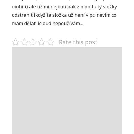
názvem
mobilu ale už mi nejdou pak z mobilu ty složky
iphone
odstranit ikdyž ta složka už není v pc. nevím co
5
mám dělat. icloud nepoužívám…
–
fotky
Rate this post