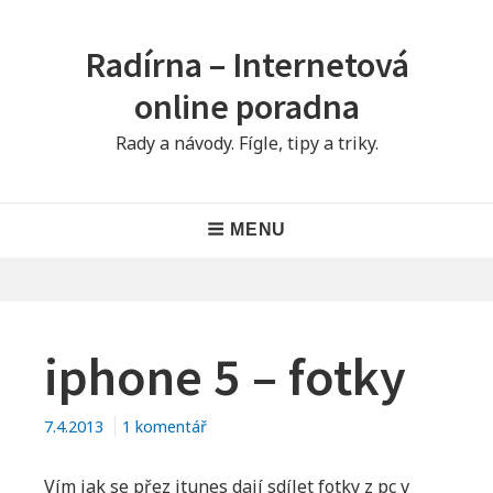
Skip
to
Radírna – Internetová
content
online poradna
Rady a návody. Fígle, tipy a triky.
Main
MENU
Navigation
iphone 5 – fotky
u
7.4.2013
1 komentář
textu
s
Vím jak se přez itunes dají sdílet fotky z pc v