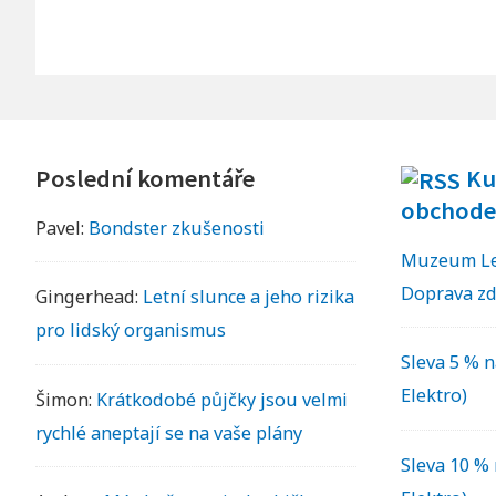
Footer
Poslední komentáře
Ku
Widgets
obchode
Pavel
:
Bondster zkušenosti
Muzeum Leg
Doprava z
Gingerhead
:
Letní slunce a jeho rizika
pro lidský organismus
Sleva 5 % n
Elektro)
Šimon
:
Krátkodobé půjčky jsou velmi
rychlé aneptají se na vaše plány
Sleva 10 % 