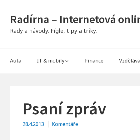
Skip
to
Radírna – Internetová onl
content
Rady a návody. Fígle, tipy a triky.
Main
Auta
IT & mobily
Finance
Vzdělává
Navigation
Psaní zpráv
28.4.2013
Komentáře