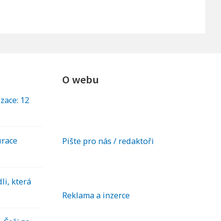
O webu
izace: 12
urace
Pište pro nás / redaktoři
li, která
Reklama a inzerce