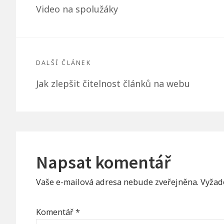
Předchozí
Video na spolužáky
příspěvek
článek:
DALŠÍ ČLÁNEK
Další
Jak zlepšit čitelnost článků na webu
článek:
Napsat komentář
Vaše e-mailová adresa nebude zveřejněna.
Vyžad
Komentář
*