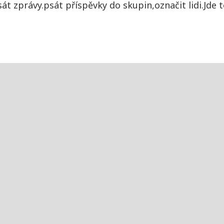
t zprávy.psát příspěvky do skupin,označit lidi.Jde t