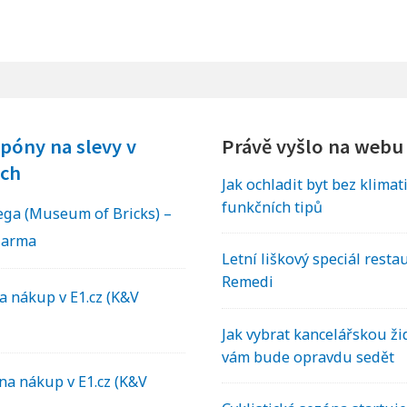
póny na slevy v
Právě vyšlo na webu
ch
Jak ochladit byt bez klimat
funkčních tipů
a (Museum of Bricks) –
darma
Letní liškový speciál resta
Remedi
a nákup v E1.cz (K&V
Jak vybrat kancelářskou žid
vám bude opravdu sedět
na nákup v E1.cz (K&V