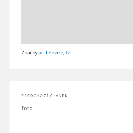
Značky:
pc
,
televize
,
tv
Navigace
pro
PŘEDCHOZÍ ČLÁNEK
Předchozí
foto
příspěvek
článek: