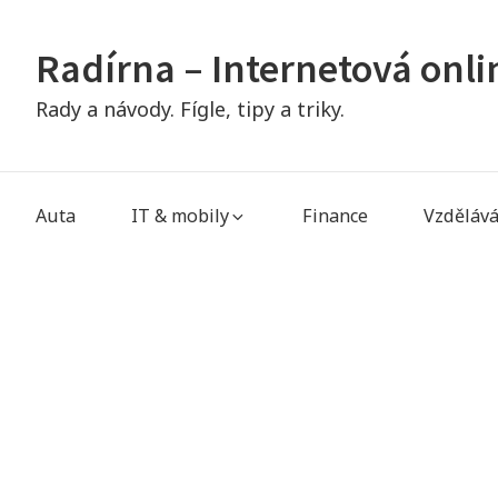
Skip
to
Radírna – Internetová onl
content
Rady a návody. Fígle, tipy a triky.
Main
Auta
IT & mobily
Finance
Vzdělává
Navigation