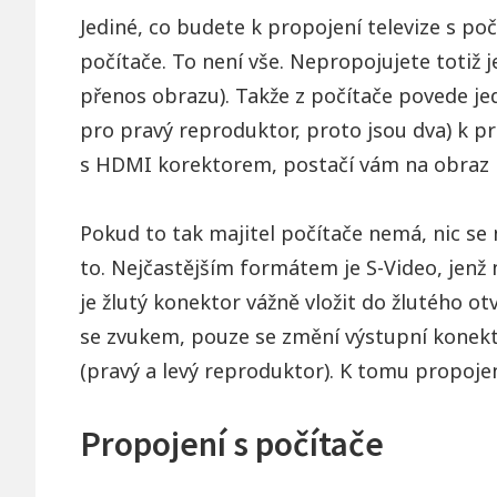
Jediné, co budete k propojení televize s po
tv
počítače. To není vše. Nepropojujete totiž j
přenos obrazu). Takže z počítače povede je
pro pravý reproduktor, proto jsou dva) k pro
s HDMI korektorem, postačí vám na obraz 
Pokud to tak majitel počítače nemá, nic se 
to. Nejčastějším formátem je S-Video, jenž 
je žlutý konektor vážně vložit do žlutého ot
se zvukem, pouze se změní výstupní konekto
(pravý a levý reproduktor). K tomu propoje
Propojení s počítače