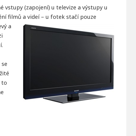
é vstupy (zapojení) u televize a výstupy u
ní filmů a videí – u fotek stačí pouze
evý a
zi
í.
 se
žité
 to
he