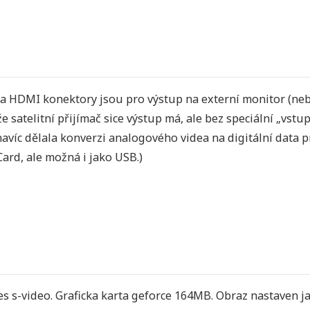
 HDMI konektory jsou pro výstup na externí monitor (nebo
 satelitní přijímač sice výstup má, ale bez speciální „vst
navíc dělala konverzi analogového videa na digitální data 
ard, ale možná i jako USB.)
s s-video. Graficka karta geforce 164MB. Obraz nastaven jak