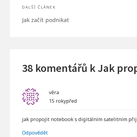
DALŠÍ ČLÁNEK
Další
Jak začít podnikat
článek:
38 komentářů k
Jak prop
věra
15 rokypřed
jak propojit notebook s digitálním satelitním p
Odpovědět