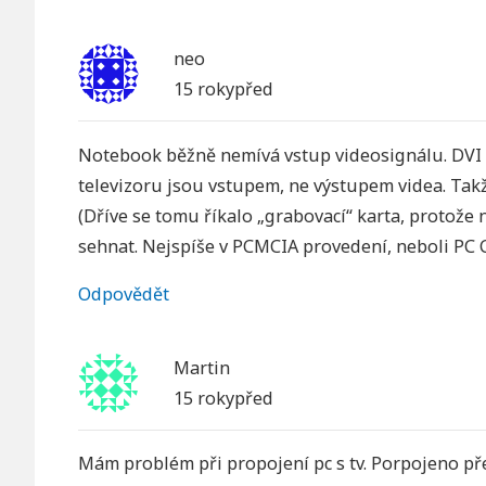
neo
15 rokypřed
Notebook běžně nemívá vstup videosignálu. DVI a
televizoru jsou vstupem, ne výstupem videa. Takže
(Dříve se tomu říkalo „grabovací“ karta, protože 
sehnat. Nejspíše v PCMCIA provedení, neboli PC C
Odpovědět
Martin
15 rokypřed
Mám problém při propojení pc s tv. Porpojeno pře