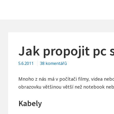
Jak propojit pc s
u
5.6.2011
38 komentářů
textu
s
Mnoho z nás má v počítači filmy, videa nebo 
názvem
obrazovku většinou větší než notebook neb
Jak
propojit
Kabely
pc
s