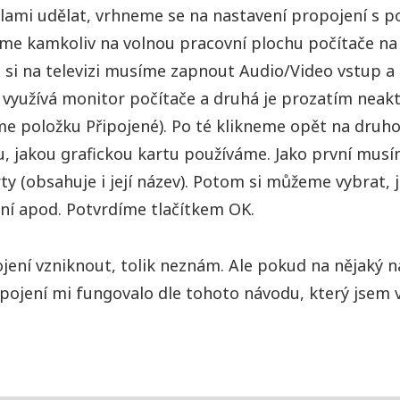
abelami udělat, vrhneme se na nastavení propojení s
me kamkoliv na volnou pracovní plochu počítače na
víli si na televizi musíme zapnout Audio/Video vstup 
 využívá monitor počítače a druhá je prozatím neak
me položku Připojené). Po té klikneme opět na dr
omu, jakou grafickou kartu používáme. Jako první mu
y (obsahuje i její název). Potom si můžeme vybrat, j
šení apod. Potvrdíme tlačítkem OK.
ení vzniknout, tolik neznám. Ale pokud na nějaký na
pojení mi fungovalo dle tohoto návodu, který jsem 