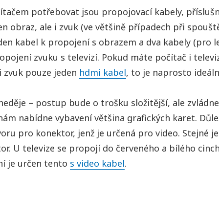
čítačem potřebovat jsou propojovací kabely, příslušn
en obraz, ale i zvuk (ve většině případech při spouště
den kabel k propojení s obrazem a dva kabely (pro l
pojení zvuku s televizí. Pokud máte počítač i televi
i zvuk pouze jeden
hdmi kabel
, to je naprosto ideáln
neděje – postup bude o trošku složitější, ale zvládne
nám nabídne vybavení většina grafických karet. Důle
voru pro konektor, jenž je určená pro video. Stejné je
r. U televize se propojí do červeného a bílého cinc
ní je určen tento
s video kabel
.