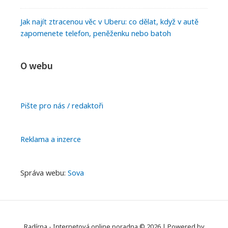
Jak najít ztracenou věc v Uberu: co dělat, když v autě
zapomenete telefon, peněženku nebo batoh
O webu
Pište pro nás / redaktoři
Reklama a inzerce
Správa webu:
Sova
Radírna - Internetová online poradna © 2026
|
Powered by