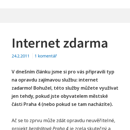
Internet zdarma
u
24.2.2011
1 komentář
textu
s
V dnešním článku jsme si pro vás připravili typ
názvem
na opravdu zajímavou službu: internet
Internet
zadarmo! Bohužel, této služby můžete využívat
zdarma
jen tehdy, pokud jste obyvatelem městské
části Praha 4 (nebo pokud se tam nacházíte).
Ač se to zprvu může zdát opravdu neuvěřitelné,
projekt
bezdrátová Praha 4
je zcela skutečný a