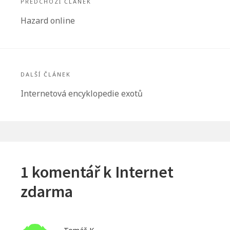
pro
PŘEDCHOZÍ ČLÁNEK
příspěvek
Předchozí
Hazard online
článek:
DALŠÍ ČLÁNEK
Další
Internetová encyklopedie exotů
článek:
1 komentář k
Internet
zdarma