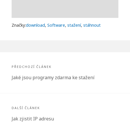
Značky:
download
,
Software
,
stažení
,
stáhnout
Navigace
pro
PŘEDCHOZÍ ČLÁNEK
příspěvek
Předchozí
Jaké jsou programy zdarma ke stažení
článek:
DALŠÍ ČLÁNEK
Další
Jak zjistit IP adresu
článek: