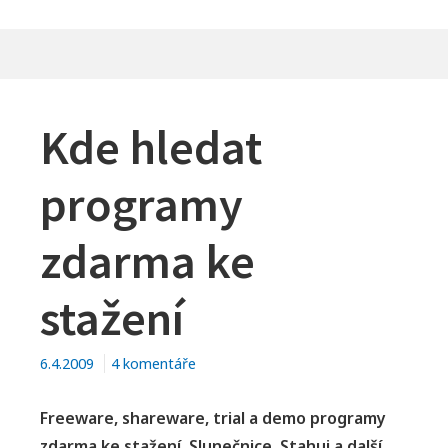
Kde hledat
programy
zdarma ke
stažení
u
6.4.2009
4 komentáře
textu
s
Freeware, shareware, trial a demo programy
názvem
zdarma ke stažení. Slunečnice, Stahuj a další