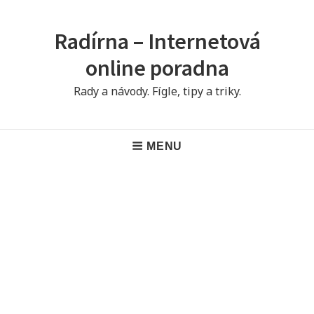
Skip
to
Radírna – Internetová
content
online poradna
Rady a návody. Fígle, tipy a triky.
Main
MENU
Navigation