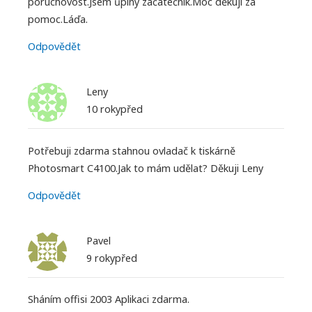
poruchovost.Jsem ůplný začátečník.Moc děkuji za
pomoc.Láďa.
Odpovědět
Leny
10 rokypřed
Potřebuji zdarma stahnou ovladač k tiskárně
Photosmart C4100.Jak to mám udělat? Děkuji Leny
Odpovědět
Pavel
9 rokypřed
Sháním offisi 2003 Aplikaci zdarma.