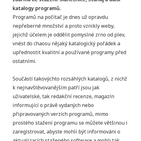
Kde
katalogy programů.
hledat
Programů na počítač je dnes už opravdu
programy
nepřeberné množství a proto vznikly weby,
zdarma
jejichž účelem je oddělit pomyslné zrno od plev,
ke
vnést do chaosu nějaký katalogický pořádek a
stažení
upřednostit kvalitní a používané programy před
ostatními.
Součástí takovýchto rozsáhlých katalogů, z nichž
k nejnavštěvovanějším patří jsou jak
uživatelské, tak redakční recenze, magazín
informující o právě vydaných nebo
připravovaných verzích programů, mimo
prostého stažení programu se můžete většinou i
zaregistrovat, abyste mohli být informováni o
aktualizacích staženého software a mohli tak