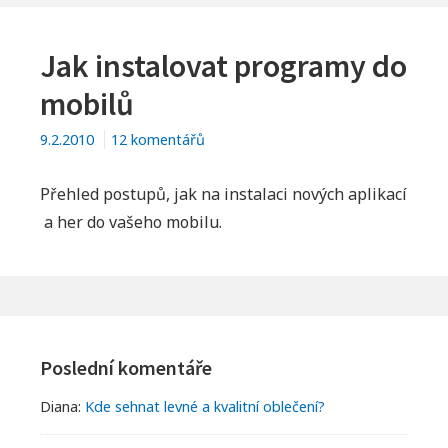
Jak instalovat programy do
mobilů
u
9.2.2010
12 komentářů
textu
s
Přehled postupů, jak na instalaci nových aplikací
názvem
a her do vašeho mobilu.
Jak
instalovat
programy
do
Footer
mobilů
Widgets
Poslední komentáře
Diana
:
Kde sehnat levné a kvalitní oblečení?