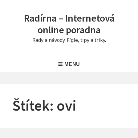
Skip
to
Radírna – Internetová
content
online poradna
Rady a návody. Fígle, tipy a triky.
Main
MENU
Navigation
Štítek:
ovi