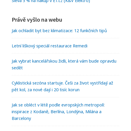
Sleva 5 % na nákup v E1.cz (K&V Elektro)
Právě vyšlo na webu
Jak ochladit byt bez klimatizace: 12 funkčních tipů
Letní liškový speciál restaurace Remedi
Jak vybrat kancelářskou židli, která vám bude opravdu
sedět
Cyklistická sezóna startuje. Češi za život vystřídají až
pět kol, za nové dají i 20 tisíc korun
Jak se obléct v létě podle evropských metropolí:
inspirace z Kodaně, Berlína, Londýna, Milána a
Barcelony