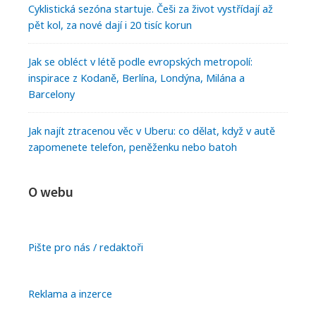
Cyklistická sezóna startuje. Češi za život vystřídají až
pět kol, za nové dají i 20 tisíc korun
Jak se obléct v létě podle evropských metropolí:
inspirace z Kodaně, Berlína, Londýna, Milána a
Barcelony
Jak najít ztracenou věc v Uberu: co dělat, když v autě
zapomenete telefon, peněženku nebo batoh
O webu
Pište pro nás / redaktoři
Reklama a inzerce