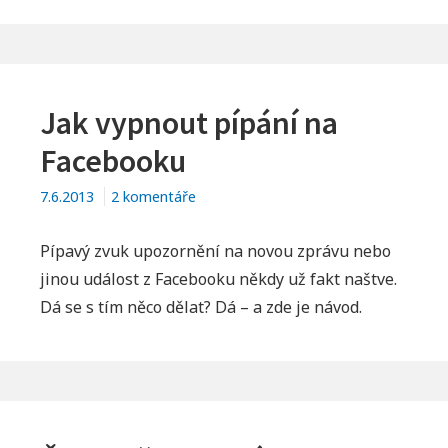
POMOCÍ
DÁVKOVÉHO
SOUBORU
.BAT
Jak vypnout pípání na
Facebooku
u
7.6.2013
2 komentáře
textu
s
Pípavý zvuk upozornění na novou zprávu nebo
názvem
jinou událost z Facebooku někdy už fakt naštve.
Jak
Dá se s tím něco dělat? Dá – a zde je návod.
vypnout
pípání
na
Facebooku