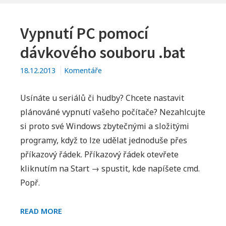
Vypnutí PC pomocí
dávkového souboru .bat
18.12.2013
Komentáře
Usínáte u seriálů či hudby? Chcete nastavit
plánováné vypnutí vašeho počítače? Nezahlcujte
si proto své Windows zbytečnými a složitými
programy, když to lze udělat jednoduše přes
příkazový řádek. Příkazový řádek otevřete
kliknutím na Start → spustit, kde napíšete cmd.
Popř.
VYPNUTÍ
READ MORE
PC