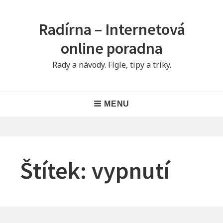
Skip
to
Radírna – Internetová
content
online poradna
Rady a návody. Fígle, tipy a triky.
Main
MENU
Navigation
Štítek:
vypnutí