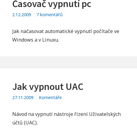
Časovač vypnutí pc
u
2.12.2009
7 komentářů
textu
s
Jak načasovat automatické vypnutí počítače ve
názvem
Windows a v Linuxu.
Časovač
vypnutí
pc
Jak vypnout UAC
27.11.2009
Komentáře
Návod na vypnutí nástroje řízení Uživatelských
účtů (UAC).