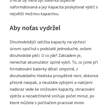
třikrát by měla být baterka úspěšně
naformátovaná a její kapacita poskytovat výdrž s
největší možnou kapacitou.
Aby noťas vydržel
Dlouhodobější údržba kapacity na výchozí
úrovni spočívá v podstatě jednoduché, ovšem
dlouhodobé péči. O co jde? Základem je,
nenechat akumulátor úplně vybít. To, co jsme při
formátování baterky dělali úmyslně, z
dlouhodobého hlediska prospěšné není, dokonce
přesně naopak, a neustále vybíjení a nabíjení
nadoraz vede ke snižování kapacity, zkracování
výdrže a nezadržitelně snižuje počet minut, po
které můžete s počítačem pracovat mimo