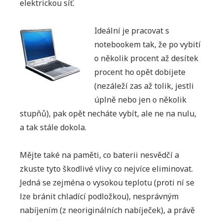
elektrickou síť.
Ideální je pracovat s
notebookem tak, že po vybití
o několik procent až desítek
procent ho opět dobijete
(nezáleží zas až tolik, jestli
úplně nebo jen o několik
stupňů), pak opět necháte vybít, ale ne na nulu,
a tak stále dokola.
Mějte také na paměti, co baterii nesvědčí a
zkuste tyto škodlivé vlivy co nejvíce eliminovat.
Jedná se zejména o vysokou teplotu (proti ní se
lze bránit chladící podložkou), nesprávným
nabíjením (z neoriginálních nabíječek), a právě