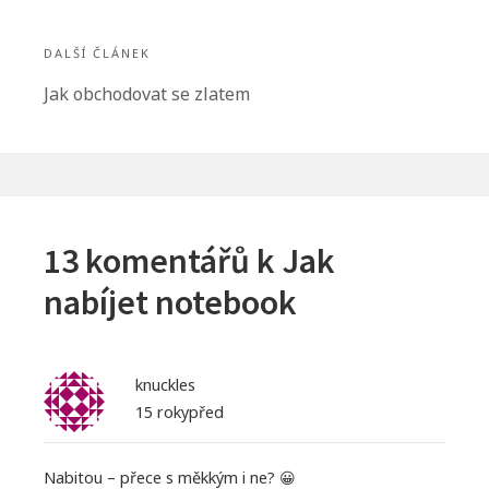
DALŠÍ ČLÁNEK
Další
Jak obchodovat se zlatem
článek:
13 komentářů k
Jak
nabíjet notebook
knuckles
15 rokypřed
Nabitou – přece s měkkým i ne? 😀