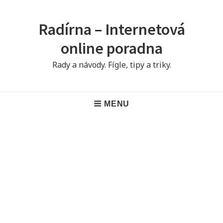
Skip
to
Radírna – Internetová
content
online poradna
Rady a návody. Fígle, tipy a triky.
Main
MENU
Navigation