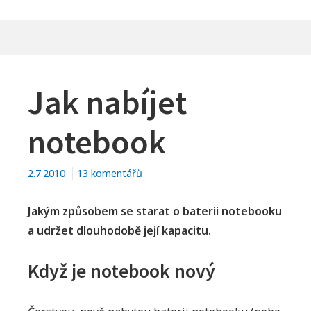
Jak nabíjet
notebook
u
2.7.2010
13 komentářů
textu
s
Jakým způsobem se starat o baterii notebooku
názvem
a udržet dlouhodobě její kapacitu.
Jak
nabíjet
Když je notebook nový
notebook