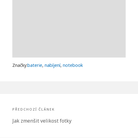
Značky:
baterie
,
nabíjení
,
notebook
Navigace
pro
PŘEDCHOZÍ ČLÁNEK
příspěvek
Předchozí
Jak zmenšit velikost fotky
článek: