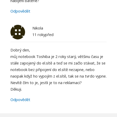
nabíjení baterie?
Odpovědět
Nikola
11 rokypřed
Dobrý den,
můj notebook Toshiba je 2 roky starý, většinu času je
stále zapojený do el.sítě a teď se mi začlo stávat, že se
notebook bez připojení do el.sítě nezapne, nebo
naopak když ho vypojím z el.sítě, tak se na tvrdo vypne.
Nevítě čím to je, jestli je to na reklamaci?
Děkuji.
Odpovědět