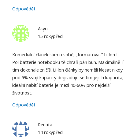
Odpovědět
Akyo
15 rokypřed
Komediální článek sám o sobě, „formátovat“ Li-lon Li-
Pol batterie notebooku tě chraň pán buh. Maximálně jí
tím dokonale zničíš. Li-lon články by neměli klesat nikdy
pod 5% svojí kapacity degraduje se tím jejich kapacita,
ideální nabití baterie je mezi 40-60% pro nejdelší
životnost.
Odpovědět
Renata
14 rokypřed