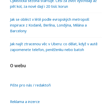
Cyklistická sezóna startuje. Češi za život vystřídají až
pět kol, za nové dají i 20 tisíc korun
Jak se obléct v létě podle evropských metropolí:
inspirace z Kodaně, Berlína, Londýna, Milána a
Barcelony
Jak najít ztracenou věc v Uberu: co dělat, když v autě
zapomenete telefon, peněženku nebo batoh
O webu
Pište pro nás / redaktoři
Reklama a inzerce