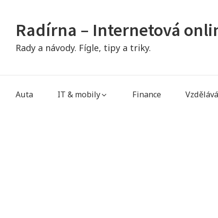
Skip
to
Radírna – Internetová onl
content
Rady a návody. Fígle, tipy a triky.
Main
Auta
IT & mobily
Finance
Vzdělává
Navigation