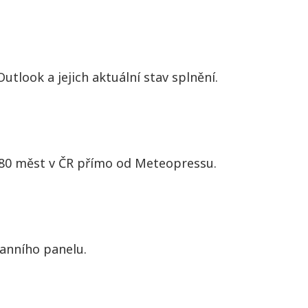
tlook a jejich aktuální stav splnění.
z 80 měst v ČR přímo od Meteopressu.
ranního panelu.