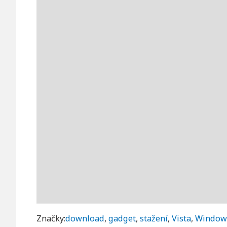
Značky:
download
,
gadget
,
stažení
,
Vista
,
Window