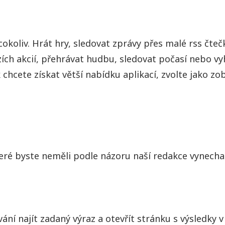
okoliv. Hrát hry, sledovat zprávy přes malé rss čteč
zích akcií, přehrávat hudbu, sledovat počasí nebo v
hcete získat větší nabídku aplikací, zvolte jako zo
teré byste neměli podle názoru naší redakce vynecha
í najít zadaný výraz a otevřít stránku s výsledky v 