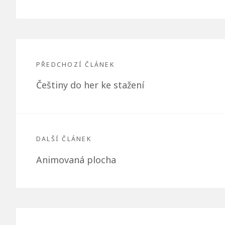
Navigace
pro
PŘEDCHOZÍ ČLÁNEK
Předchozí
Češtiny do her ke stažení
příspěvek
článek:
DALŠÍ ČLÁNEK
Další
Animovaná plocha
článek: