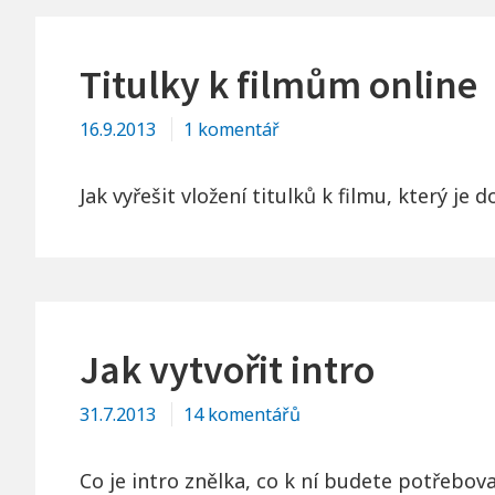
Titulky k filmům online
u
16.9.2013
1 komentář
textu
s
Jak vyřešit vložení titulků k filmu, který je
názvem
Titulky
k
filmům
online
Jak vytvořit intro
u
31.7.2013
14 komentářů
textu
s
Co je intro znělka, co k ní budete potřebov