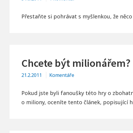
textu
s
Přestaňte si pohrávat s myšlenkou, že něco 
názvem
Jak
vytvořit
video?
Chcete být milionářem? 
21.2.2011
Komentáře
Pokud jste byli fanoušky této hry o zbohatnut
o miliony, oceníte tento článek, popisující h