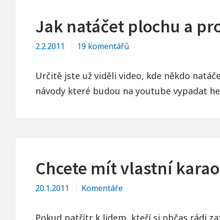
Jak natáčet plochu a p
u
2.2.2011
19 komentářů
textu
s
Určitě jste už viděli video, kde někdo nat
názvem
návody které budou na youtube vypadat he
Jak
natáčet
plochu
a
programy
Chcete mít vlastní kara
ve
Windows
20.1.2011
Komentáře
Pokud patřítr k lidem, kteří si občas rádi 