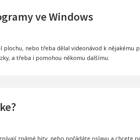
rogramy ve Windows
áčel plochu, nebo třeba dělal videonávod k nějakém
zky, a třeba i pomohou někomu dalšímu.
oke?
zazpívají známé hity, nebo pořádáte oslavu a chcete