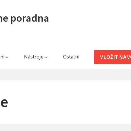
ine poradna
ní
Nástroje
Ostatní
VLOŽIT NÁ
e