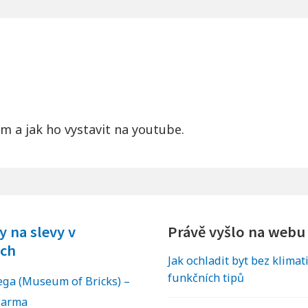
lm a jak ho vystavit na youtube.
 na slevy v
Právě vyšlo na webu
ch
Jak ochladit byt bez klimat
funkčních tipů
a (Museum of Bricks) –
darma