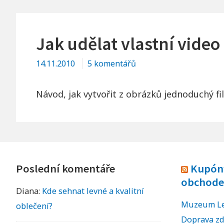
AIK
MURCZECHY
Jak udělat vlastní video
u
14.11.2010
5 komentářů
textu
s
Návod, jak vytvořit z obrázků jednoduchý fi
názvem
Jak
udělat
Footer
vlastní
video
Poslední komentáře
Kupóny
Widgets
obchode
Diana
:
Kde sehnat levné a kvalitní
Muzeum Leg
oblečení?
Doprava z