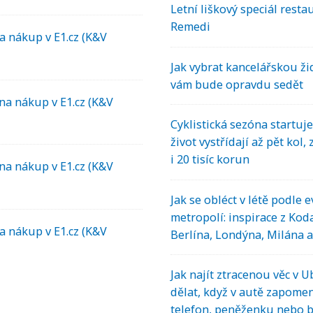
Letní liškový speciál resta
Remedi
a nákup v E1.cz (K&V
Jak vybrat kancelářskou žid
vám bude opravdu sedět
na nákup v E1.cz (K&V
Cyklistická sezóna startuje
život vystřídají až pět kol,
i 20 tisíc korun
na nákup v E1.cz (K&V
Jak se obléct v létě podle 
metropolí: inspirace z Kod
a nákup v E1.cz (K&V
Berlína, Londýna, Milána 
Jak najít ztracenou věc v U
dělat, když v autě zapome
telefon, peněženku nebo 