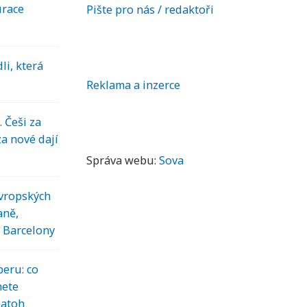
urace
Pište pro nás / redaktoři
li, která
Reklama a inzerce
. Češi za
 za nové dají
Správa webu:
Sova
evropských
aně,
a Barcelony
beru: co
nete
batoh