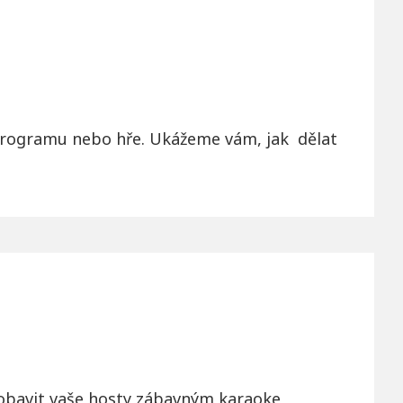
u programu nebo hře. Ukážeme vám, jak dělat
 pobavit vaše hosty zábavným karaoke