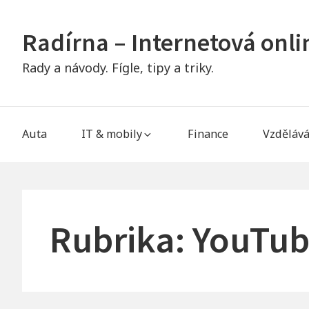
Skip
to
Radírna – Internetová onl
content
Rady a návody. Fígle, tipy a triky.
Main
Auta
IT & mobily
Finance
Vzdělává
Navigation
Rubrika:
YouTub