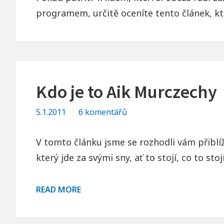
programem, určitě oceníte tento článek, kt
Kdo je to Aik Murczechy
u
5.1.2011
6 komentářů
textu
s
V tomto článku jsme se rozhodli vám přiblíž
názvem
který jde za svými sny, ať to stojí, co to st
Kdo
je
KDO
READ MORE
to
JE
Aik
TO
Murczechy