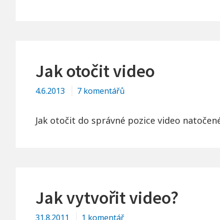
názvem
Jak
vytvořit
intro
Jak otočit video
u
4.6.2013
7 komentářů
textu
s
Jak otočit do správné pozice video natočené
názvem
Jak
otočit
video
Jak vytvořit video?
u
31.8.2011
1 komentář