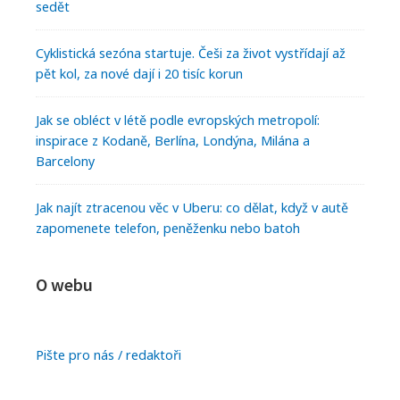
sedět
Cyklistická sezóna startuje. Češi za život vystřídají až
pět kol, za nové dají i 20 tisíc korun
Jak se obléct v létě podle evropských metropolí:
inspirace z Kodaně, Berlína, Londýna, Milána a
Barcelony
Jak najít ztracenou věc v Uberu: co dělat, když v autě
zapomenete telefon, peněženku nebo batoh
O webu
Pište pro nás / redaktoři