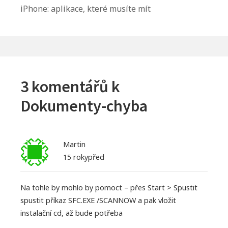
Další
iPhone: aplikace, které musíte mít
článek:
3 komentářů k
Dokumenty-chyba
Martin
15 rokypřed
Na tohle by mohlo by pomoct – přes Start > Spustit
spustit příkaz SFC.EXE /SCANNOW a pak vložit
instalační cd, až bude potřeba