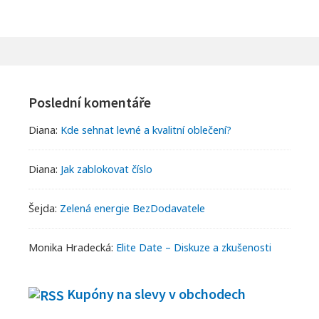
Footer
Widgets
Poslední komentáře
Diana
:
Kde sehnat levné a kvalitní oblečení?
Diana
:
Jak zablokovat číslo
Šejda
:
Zelená energie BezDodavatele
Monika Hradecká
:
Elite Date – Diskuze a zkušenosti
Kupóny na slevy v obchodech