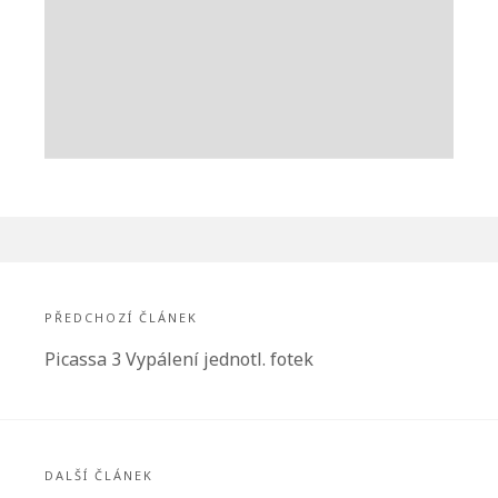
Navigace
pro
PŘEDCHOZÍ ČLÁNEK
příspěvek
Předchozí
Picassa 3 Vypálení jednotl. fotek
článek:
DALŠÍ ČLÁNEK