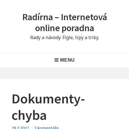
Skip
to
Radírna – Internetová
content
online poradna
Rady a návody. Fígle, tipy a triky.
Main
MENU
Navigation
Dokumenty-
chyba
u
29.3.2011
3 komentáře