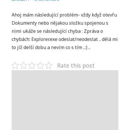
textu
s
Ahoj mám následující problém- vždy když otevřu
názvem
Dokumenty nebo nějakou složku spojenou s
Dokumenty-
nimi ukáže se následující chyba : Zpráva o
chyba
chybách: Explorer.exe odeslat/neodeslat .. dělá mi
to již delší dobu a nevím co s tím ..:) ..
Rate this post