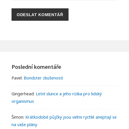
Footer
Widgets
Poslední komentáře
Pavel
:
Bondster zkušenosti
Gingerhead
:
Letní slunce a jeho rizika pro lidský
organismus
Šimon
:
Krátkodobé půjčky jsou velmi rychlé aneptají se
na vaše plány