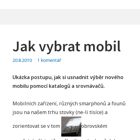
Jak vybrat mobil
u
20.8.2010
1 komentář
textu
s
Ukázka postupu, jak si usnadnit výběr nového
názvem
mobilu pomocí katalogů a srovnávačů.
Jak
vybrat
Mobilních zařízení, různých smarphonů a founů
mobil
jsou na našem trhu stovky (ne-li tisíce) a
zorientovat se v tom
obrovském