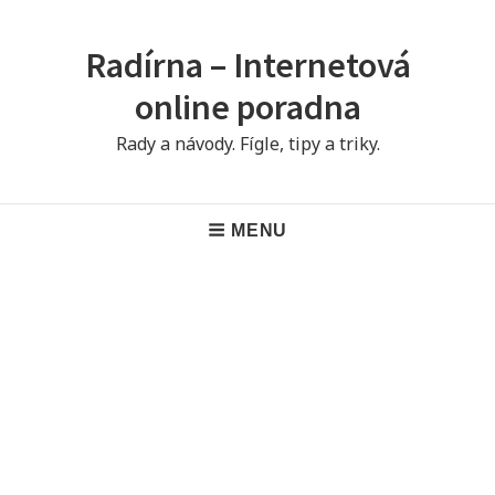
Skip
to
Radírna – Internetová
content
online poradna
Rady a návody. Fígle, tipy a triky.
Main
MENU
Navigation