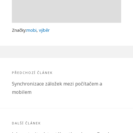
Značky:
mobi
,
výběr
Navigace
pro
PŘEDCHOZÍ ČLÁNEK
příspěvek
Předchozí
Synchronizace záložek mezi počítačem a
článek:
mobilem
DALŠÍ ČLÁNEK