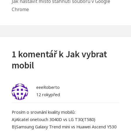
Další
Jak nastavit místo stáhnutí souboru v Google
článek:
Chrome
1 komentář k
Jak vybrat
mobil
eeeRoberto
12 rokypřed
Prosím o srovnání kvality mobilů:
A)Alcatel onetouch 3040D vs LG T30(T580)
B)Samsung Galaxy Trend mini vs Huawei Ascend Y530