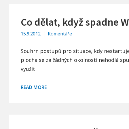
Co dělat, když spadne 
15.9.2012
Komentáře
Souhrn postupů pro situace, kdy nestartuje
plocha se za žádných okolností nehodlá spu
využít
CO
READ MORE
DĚLAT,
KDYŽ
SPADNE
WINDOWS