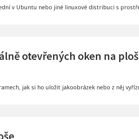
třední v Ubuntu nebo jiné linuxové distribuci s pros
álně otevřených oken na plo
amech, jak si ho uložit jakoobrázek nebo z něj vyříz
oše