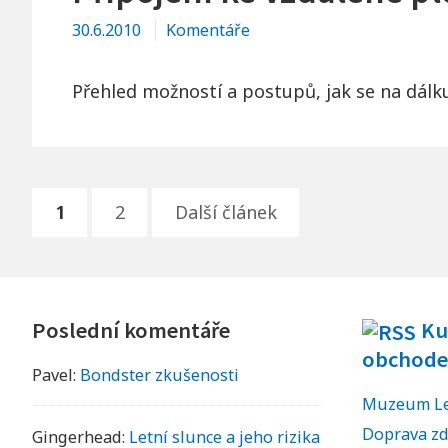
oken
30.6.2010
Komentáře
na
ploše
Přehled možností a postupů, jak se na dálku
Stránkování
PAGE
PAGE
1
2
Další článek
příspěvků
Footer
Poslední komentáře
Ku
Widgets
obchode
Pavel
:
Bondster zkušenosti
Muzeum Leg
Doprava z
Gingerhead
:
Letní slunce a jeho rizika