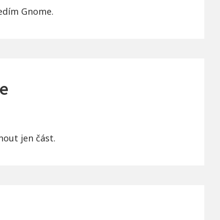
tředím Gnome.
še
nout jen část.