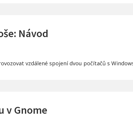
loše: Návod
provozovat vzdálené spojení dvou počítačů s Window
hu v Gnome