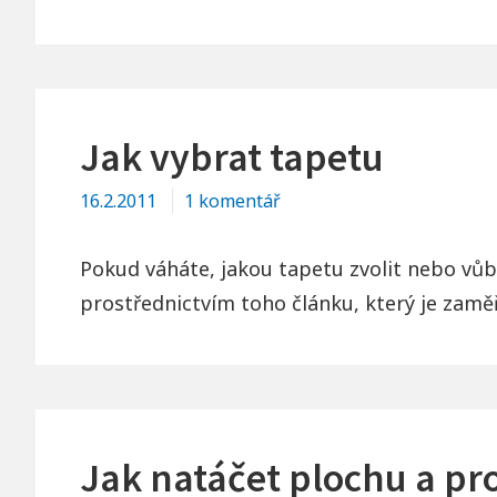
Jak
změnit
ikony
na
ploše
Jak vybrat tapetu
u
16.2.2011
1 komentář
textu
s
Pokud váháte, jakou tapetu zvolit nebo vůb
názvem
prostřednictvím toho článku, který je zamě
Jak
vybrat
tapetu
Jak natáčet plochu a p