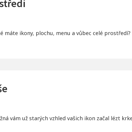
středí
é máte ikony, plochu, menu a vůbec celé prostředí? 
še
žná vám už starých vzhled vašich ikon začal lézt krk