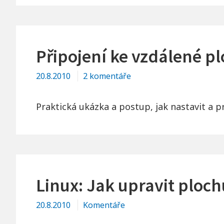
Připojení ke vzdálené p
u
20.8.2010
2 komentáře
textu
s
Praktická ukázka a postup, jak nastavit a 
názvem
Připojení
ke
vzdálené
ploše:
Linux: Jak upravit ploc
Návod
20.8.2010
Komentáře