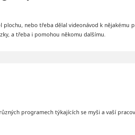
áčel plochu, nebo třeba dělal videonávod k nějakém
zky, a třeba i pomohou někomu dalšímu.
o různých programech týkajících se myši a vaší praco