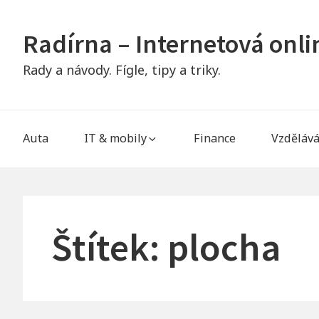
Skip
to
Radírna – Internetová onl
content
Rady a návody. Fígle, tipy a triky.
Main
Auta
IT & mobily
Finance
Vzdělává
Navigation
Štítek:
plocha