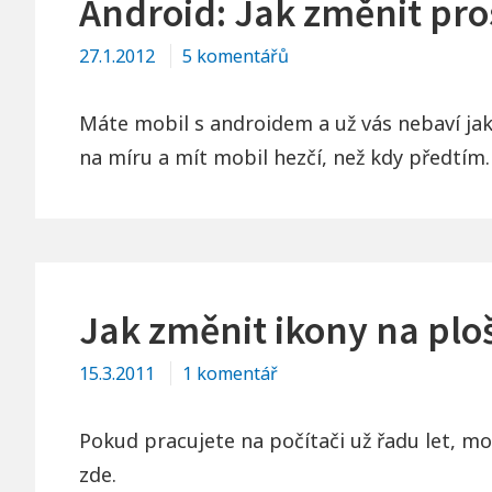
Android: Jak změnit pro
u
27.1.2012
5 komentářů
textu
s
Máte mobil s androidem a už vás nebaví jak
názvem
na míru a mít mobil hezčí, než kdy předtím.
Android:
Jak
změnit
prostředí
Jak změnit ikony na plo
u
15.3.2011
1 komentář
textu
s
Pokud pracujete na počítači už řadu let, mo
názvem
zde.