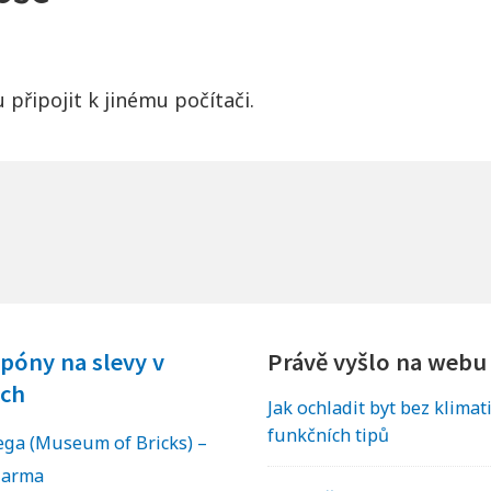
 připojit k jinému počítači.
póny na slevy v
Právě vyšlo na webu
ch
Jak ochladit byt bez klimat
funkčních tipů
a (Museum of Bricks) –
darma