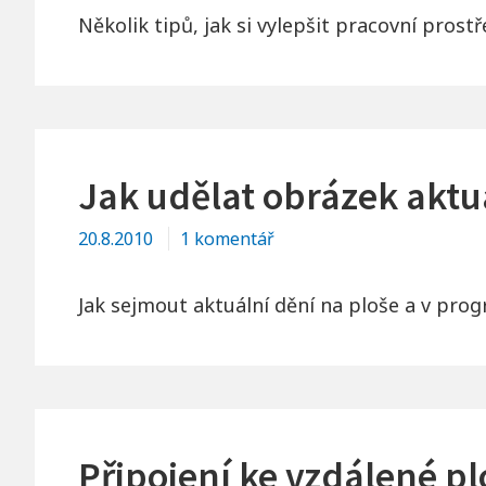
Několik tipů, jak si vylepšit pracovní pros
Jak udělat obrázek aktu
u
20.8.2010
1 komentář
textu
s
Jak sejmout aktuální dění na ploše a v progr
názvem
Jak
udělat
obrázek
aktuálně
Připojení ke vzdálené pl
otevřených