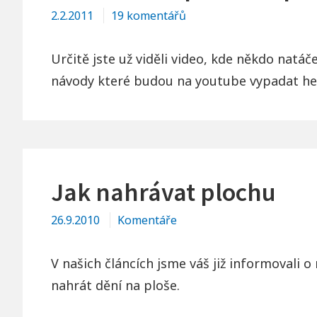
u
2.2.2011
19 komentářů
textu
s
Určitě jste už viděli video, kde někdo nat
názvem
návody které budou na youtube vypadat he
Jak
natáčet
plochu
a
programy
Jak nahrávat plochu
ve
Windows
26.9.2010
Komentáře
V našich článcích jsme váš již informovali 
nahrát dění na ploše.